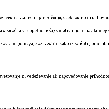
zavestiti vzorce in prepričanja, osebnostno in duhovno 
na sporočila vas opolnomočijo, motivirajo in navdahnejo
nikov vam pomagajo ozavestiti, kako izboljšati pomembna 
o svetovanje ni vedeževanje ali napovedovanje prihodno
jo in reikijem tudi zelo dobro zaznavam vašo energijsk