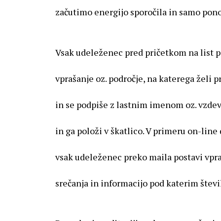
začutimo energijo sporočila in samo pon
Vsak udeleženec pred pričetkom na list p
vprašanje oz. področje, na katerega želi p
in se podpiše z lastnim imenom oz. vzdev
in ga položi v škatlico. V primeru on-lin
vsak udeleženec preko maila postavi vpra
srečanja in informacijo pod katerim štev