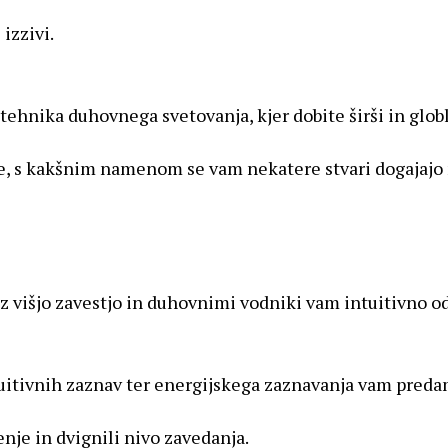
izzivi.
tehnika duhovnega svetovanja, kjer dobite širši in globl
nje, s kakšnim namenom se vam nekatere stvari dogajaj
z višjo zavestjo in duhovnimi vodniki vam intuitivno o
uitivnih zaznav ter energijskega zaznavanja vam predam
enje in dvignili nivo zavedanja.