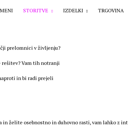
 MENI
STORITVE
IZDELKI
TRGOVINA
ečji prelomnici v življenju?
 rešitev? Vam tih notranji
proti in bi radi prejeli
nja in želite osebnostno in duhovno rasti, vam lahko z