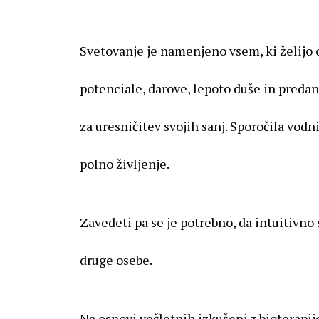
Svetovanje je namenjeno vsem, ki želijo o
potenciale, darove, lepoto duše in preda
za uresničitev svojih sanj. Sporočila vod
polno življenje.
Zavedeti pa se je potrebno, da intuitivn
druge osebe.
Na osnovi večletnih izkušenj z bioterapi