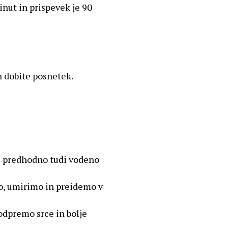
inut in prispevek je 90
n dobite posnetek.
je predhodno tudi vodeno
mo, umirimo in preidemo v
odpremo srce in bolje