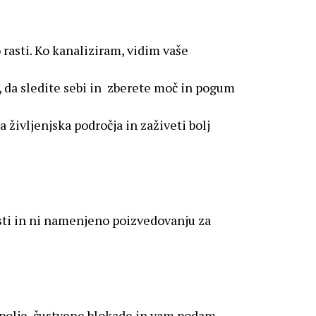
rasti. Ko kanaliziram, vidim vaše
, da sledite sebi in zberete moč in pogum
življenjska področja in zaživeti bolj
sti in ni namenjeno poizvedovanju za
o polje, čustvene blokade in vam podam