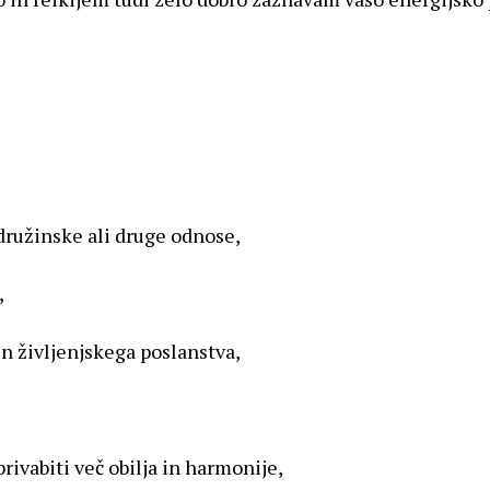
družinske ali druge odnose,
,
 in življenjskega poslanstva,
privabiti več obilja in harmonije,