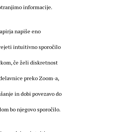
otranjimo informacije.
apirja napiše eno
rejeti intuitivno sporočilo
kom, če želi diskretnost
e delavnice preko Zoom-a,
šanje in dobi povezavo do
ilom bo njegovo sporočilo.