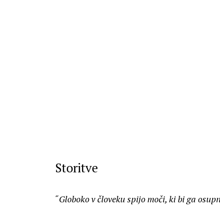
Storitve
˝
Globoko v človeku spijo moči, ki bi ga osupnil