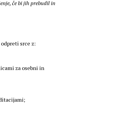
enje, če bi jih prebudil in
odpreti srce z:
icami za osebni in
itacijami;