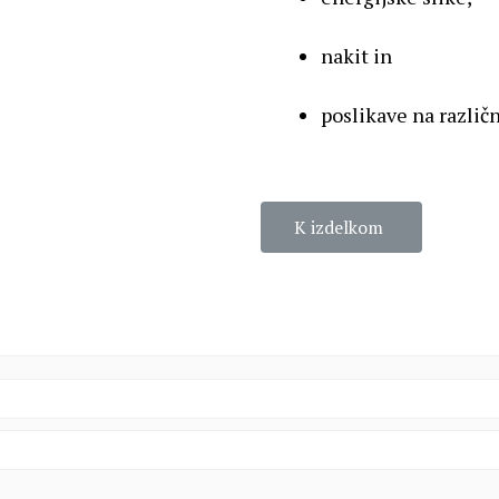
nakit in
poslikave na različ
K izdelkom