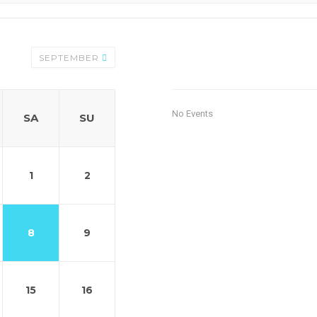
SEPTEMBER
No Events
SA
SU
1
2
8
9
15
16